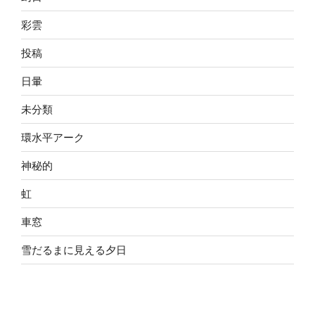
彩雲
投稿
日暈
未分類
環水平アーク
神秘的
虹
車窓
雪だるまに見える夕日