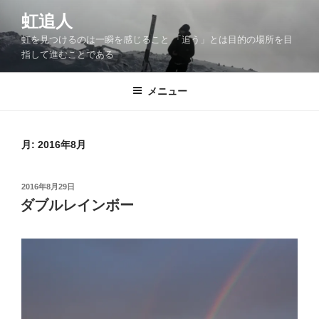
コ
虹追人
ン
虹を見つけるのは一瞬を感じること 「追う」とは目的の場所を目
テ
指して進むことである
ン
ツ
メニュー
へ
ス
キ
ッ
月:
2016年8月
プ
投
2016年8月29日
稿
ダブルレインボー
日: