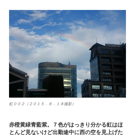
虹００２（２０１５．８．１８撮影）
赤橙黄緑青藍紫。７色がはっきり分かる虹はほ
とんど見ないけど出勤途中に西の空を見上げた