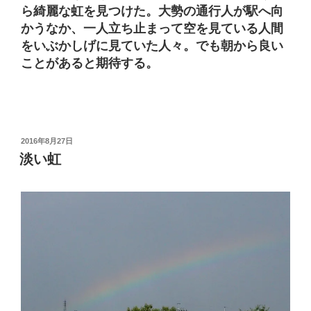
ら綺麗な虹を見つけた。大勢の通行人が駅へ向
かうなか、一人立ち止まって空を見ている人間
をいぶかしげに見ていた人々。でも朝から良い
ことがあると期待する。
投
2016年8月27日
稿
淡い虹
日: