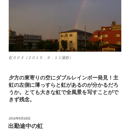
虹００３（２０１５．９．１１撮影）
夕方の東寄りの空にダブルレインボー発見！主
虹の左側に薄っすらと虹があるのが分かるだろ
うか。とても大きな虹で全風景を写すことがで
きず残念。
投
2016年8月28日
稿
出勤途中の虹
日: