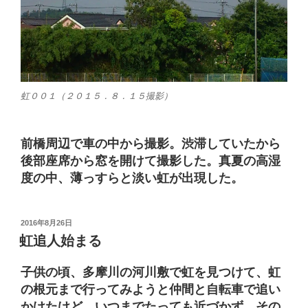
虹００１（２０１５．８．１５撮影）
前橋周辺で車の中から撮影。渋滞していたから
後部座席から窓を開けて撮影した。真夏の高湿
度の中、薄っすらと淡い虹が出現した。
投
2016年8月26日
稿
虹追人始まる
日:
子供の頃、多摩川の河川敷で虹を見つけて、虹
の根元まで行ってみようと仲間と自転車で追い
かけたけど、いつまでたっても近づかず、その