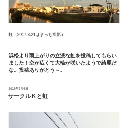
虹（2017.3.21はまっち撮影）
浜松より雨上がりの立派な虹を投稿してもらい
ました！空が広くて大輪が咲いたようで綺麗だ
な。投稿ありがとう～。
投
2016年9月6日
稿
サークルＫと虹
日: