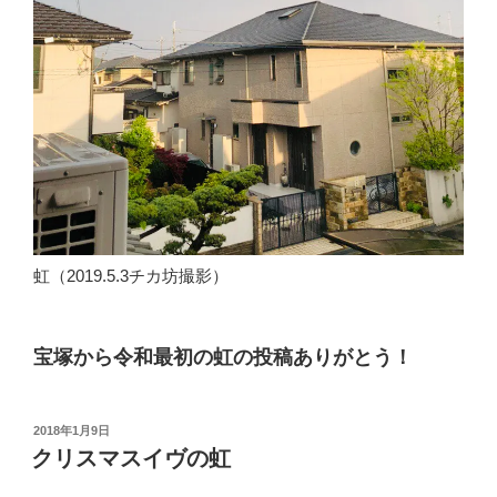
虹（2019.5.3チカ坊撮影）
宝塚から令和最初の虹の投稿ありがとう！
投
2018年1月9日
稿
クリスマスイヴの虹
日: