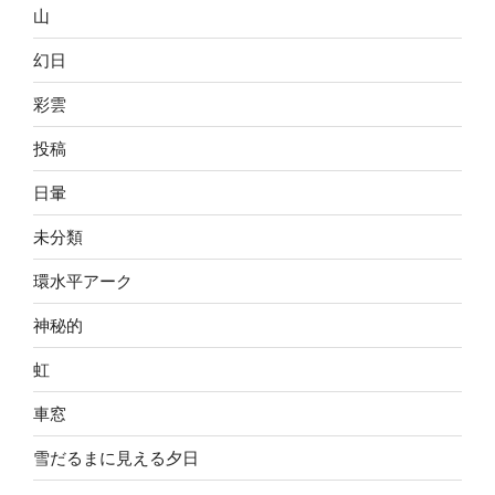
山
幻日
彩雲
投稿
日暈
未分類
環水平アーク
神秘的
虹
車窓
雪だるまに見える夕日