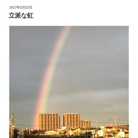
投
2017年3月22日
稿
立派な虹
日: