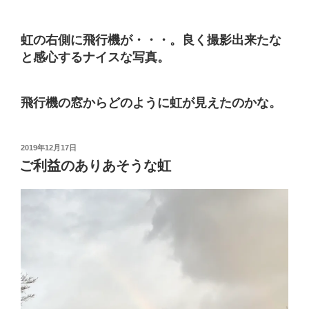
虹の右側に飛行機が・・・。良く撮影出来たな
と感心するナイスな写真。
飛行機の窓からどのように虹が見えたのかな。
投
2019年12月17日
稿
ご利益のありあそうな虹
日: