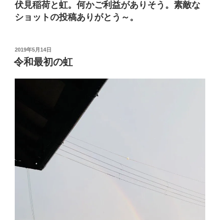
伏見稲荷と虹。何かご利益がありそう。素敵な
ショットの投稿ありがとう～。
投
2019年5月14日
稿
令和最初の虹
日: