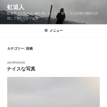
コ
虹追人
ン
虹を見つけるのは一瞬を感じること 「追う」とは目的の場所を目
テ
指して進むことである
ン
ツ
メニュー
へ
ス
キ
ッ
カテゴリー:
投稿
プ
投
2021年5月24日
稿
ナイスな写真
日: