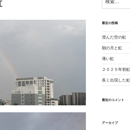
虹
索:
最近の投稿
澄んだ空の虹
朝の月と虹
薄い虹
２０２５年初
長く出現した
最近のコメント
アーカイブ