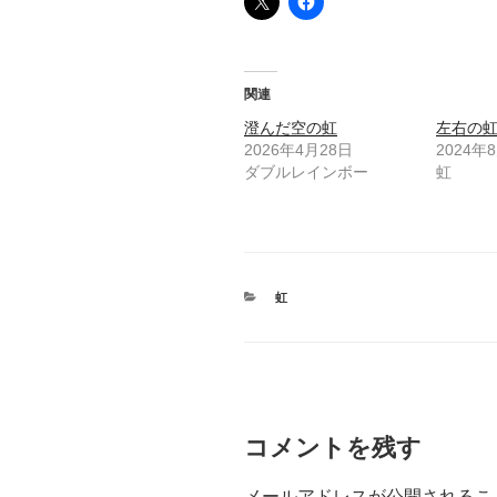
関連
澄んだ空の虹
左右の
2026年4月28日
2024年
ダブルレインボー
虹
カ
虹
テ
ゴ
リ
ー
コメントを残す
メールアドレスが公開されるこ