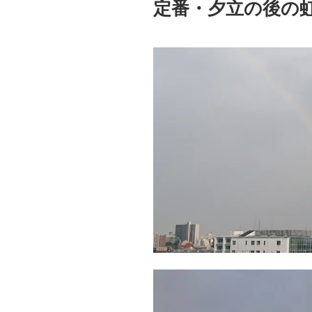
定番・夕立の後の
日: