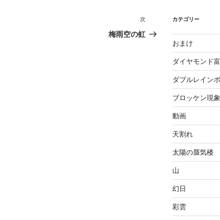
次
次
カテゴリー
の
梅雨空の虹
おまけ
投
稿
ダイヤモンド
ダブルレイン
ブロッケン現
動画
天割れ
太陽の蜃気楼
山
幻日
彩雲