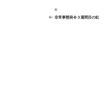
投
前
前
稿
の
非常事態発令３週間目の虹
投
ナ
稿
ビ
ゲ
ー
シ
ョ
ン