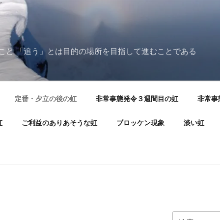
こと 「追う」とは目的の場所を目指して進むことである
定番・夕立の後の虹
非常事態発令３週間目の虹
非常事
虹
ご利益のありあそうな虹
ブロッケン現象
淡い虹
検