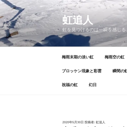
コ
ン
テ
虹追人
ン
虹を見つけるのは一瞬を感じる
ツ
へ
ス
キ
梅雨末期の淡い虹
梅雨空の虹
ッ
プ
ブロッケン現象と彩雲
瞬間の
祝福の虹
幻日
投
2020年5月30日
投稿者:
虹追人
稿